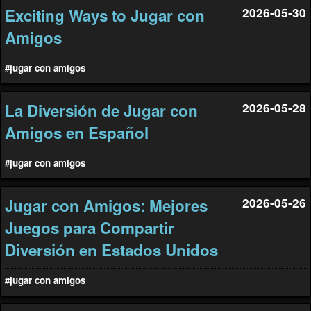
Exciting Ways to Jugar con
2026-05-30
Amigos
#jugar con amigos
La Diversión de Jugar con
2026-05-28
Amigos en Español
#jugar con amigos
Jugar con Amigos: Mejores
2026-05-26
Juegos para Compartir
Diversión en Estados Unidos
#jugar con amigos