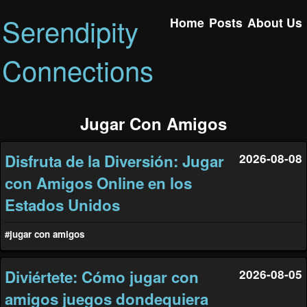
Serendipity
Home
Posts
About Us
Connections
Jugar Con Amigos
Disfruta de la Diversión: Jugar
2026-08-08
con Amigos Online en los
Estados Unidos
#jugar con amigos
Diviértete: Cómo jugar con
2026-08-05
amigos juegos dondequiera