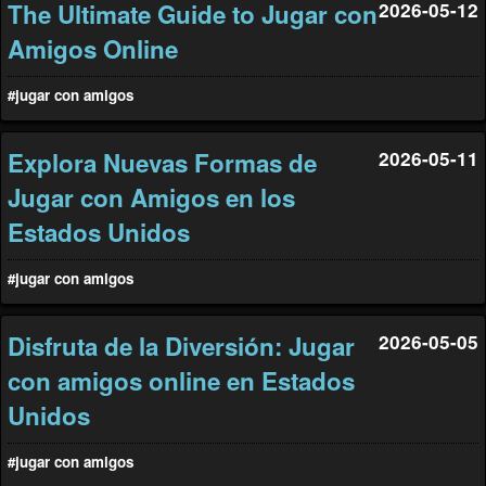
The Ultimate Guide to Jugar con
2026-05-12
Amigos Online
#jugar con amigos
Explora Nuevas Formas de
2026-05-11
Jugar con Amigos en los
Estados Unidos
#jugar con amigos
Disfruta de la Diversión: Jugar
2026-05-05
con amigos online en Estados
Unidos
#jugar con amigos