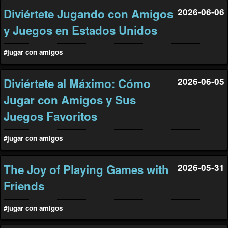
Diviértete Jugando con Amigos
2026-06-06
y Juegos en Estados Unidos
#jugar con amigos
Diviértete al Máximo: Cómo
2026-06-05
Jugar con Amigos y Sus
Juegos Favoritos
#jugar con amigos
The Joy of Playing Games with
2026-05-31
Friends
#jugar con amigos